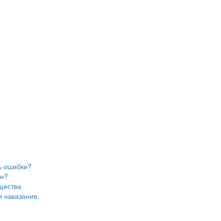
ь ошибки?
йн?
щества
и наказание.