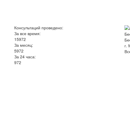
Консультаций
проведено
:
За все время:
Бе
1
5
9
7
2
Бе
За месяц:
г.
5
9
7
2
Вс
За 24 часа:
9
7
2